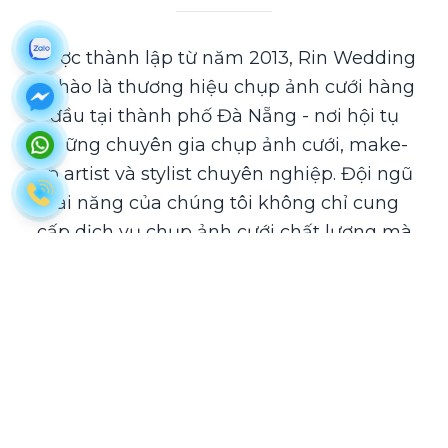
Được thành lập từ năm 2013, Rin Wedding
tự hào là thương hiệu chụp ảnh cưới hàng
đầu tại thành phố Đà Nẵng - nơi hội tụ
những chuyên gia chụp ảnh cưới, make-
up artist và stylist chuyên nghiệp. Đội ngũ
tài năng của chúng tôi không chỉ cung
cấp dịch vụ chụp ảnh cưới chất lượng mà
còn tạo ra những tác phẩm nghệ thuật
độc đáo, mang đậm dấu ấn cá nhân của
mỗi cặp đôi.